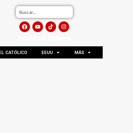
Portafolio El Tijuanense
EL CATÓLICO
EEUU
MÁS