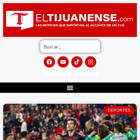
Portafolio El Tijuanense
DEPORTES