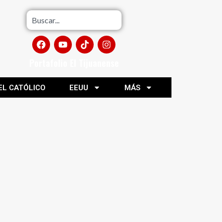
Portafolio El Tijuanense
EL CATÓLICO
EEUU
MÁS