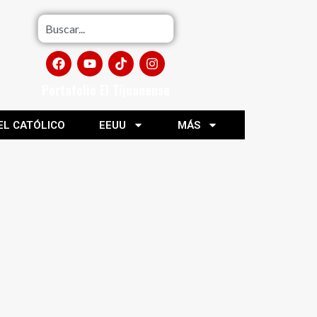
Portafolio El Tijuanense
EL CATÓLICO
EEUU
MÁS