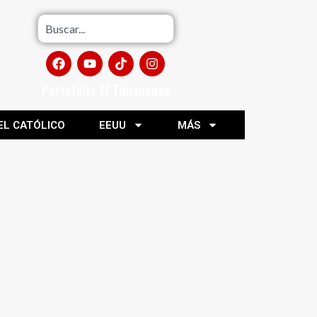
Portafolio El Tijuanense
EL CATÓLICO
EEUU
MÁS