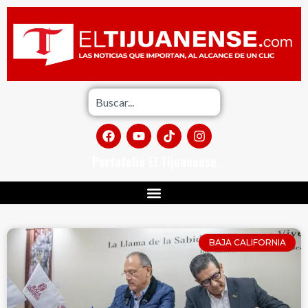
Portafolio El Tijuanense
BAJA CALIFORNIA