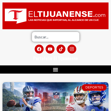
Portafolio El Tijuanense
DEPORTES