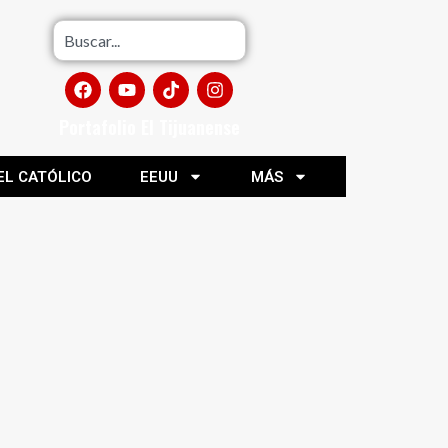
Portafolio El Tijuanense
EL CATÓLICO
EEUU
MÁS