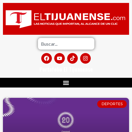
Portafolio El Tijuanense
DEPORTES