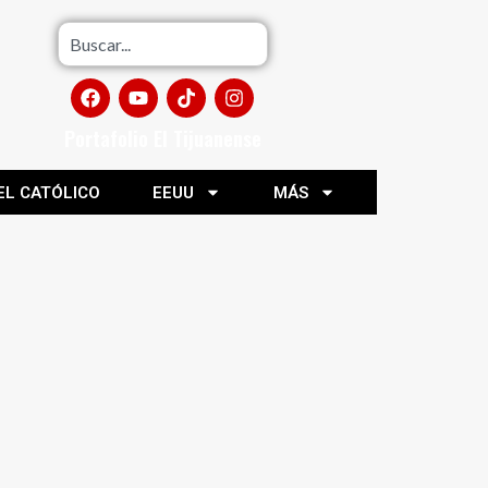
Portafolio El Tijuanense
EL CATÓLICO
EEUU
MÁS