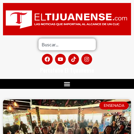
Portafolio El Tijuanense
ENSENADA