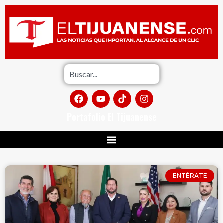
Portafolio El Tijuanense
ENTÉRATE