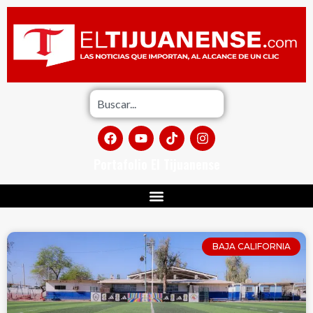
Portafolio El Tijuanense
BAJA CALIFORNIA