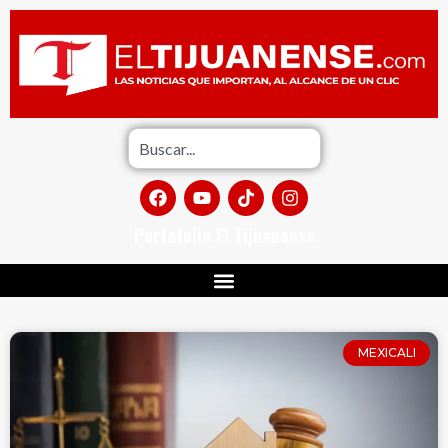
Portafolio El Tijuanense
MEXICALI