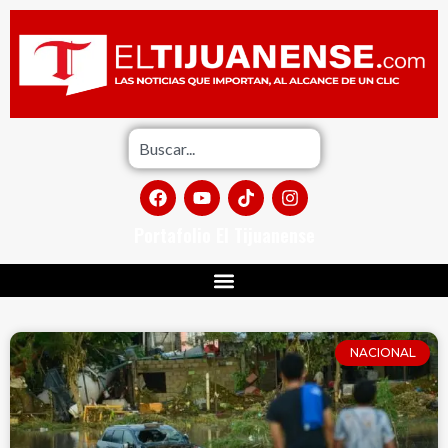
Portafolio El Tijuanense
NACIONAL