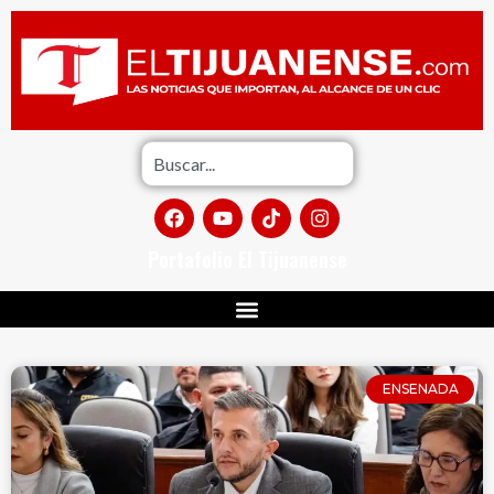
Portafolio El Tijuanense
ENSENADA