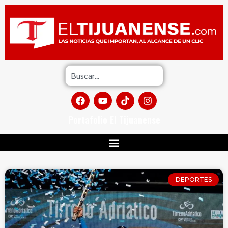
Portafolio El Tijuanense
DEPORTES