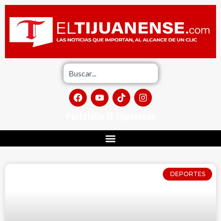
Portafolio El Tijuanense
DEPORTES