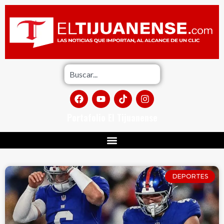
Portafolio El Tijuanense
DEPORTES