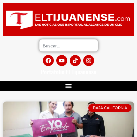
Portafolio El Tijuanense
BAJA CALIFORNIA