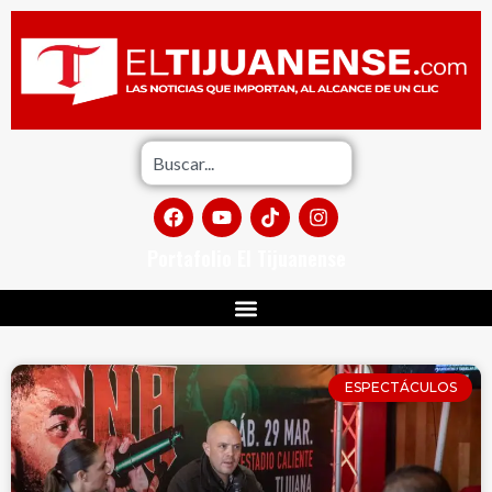
Portafolio El Tijuanense
ESPECTÁCULOS