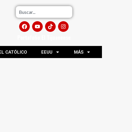
Portafolio El Tijuanense
EL CATÓLICO
EEUU
MÁS