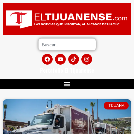
Portafolio El Tijuanense
TIJUANA