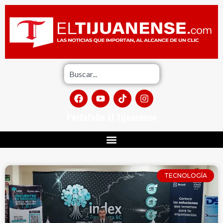
Portafolio El Tijuanense
TECNOLOGÍA