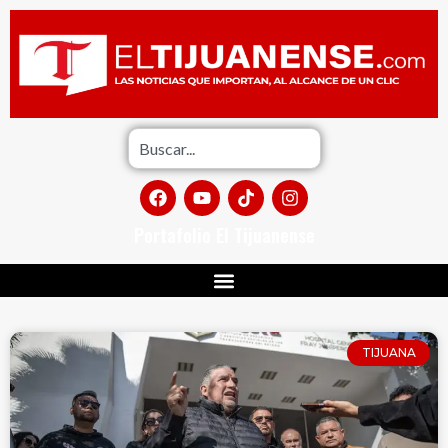
Portafolio El Tijuanense
TIJUANA