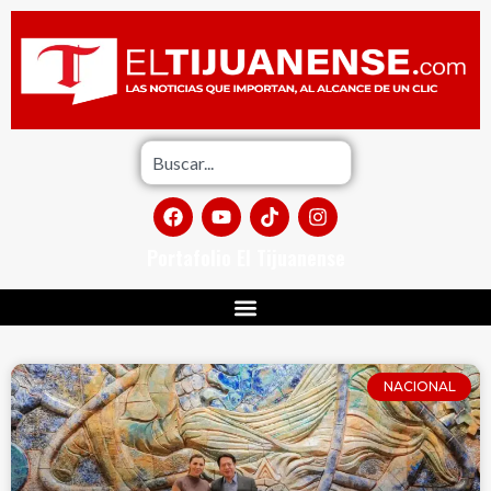
Portafolio El Tijuanense
NACIONAL