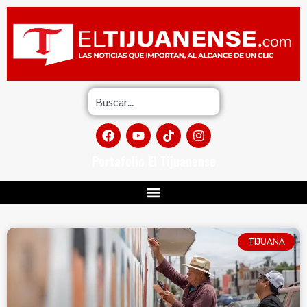
Portafolio El Tijuanense
TIJUANA