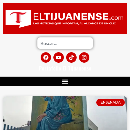
Portafolio El Tijuanense
ENSENADA