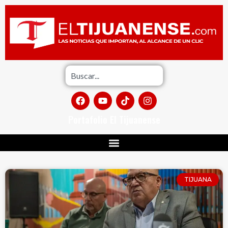
Portafolio El Tijuanense
TIJUANA