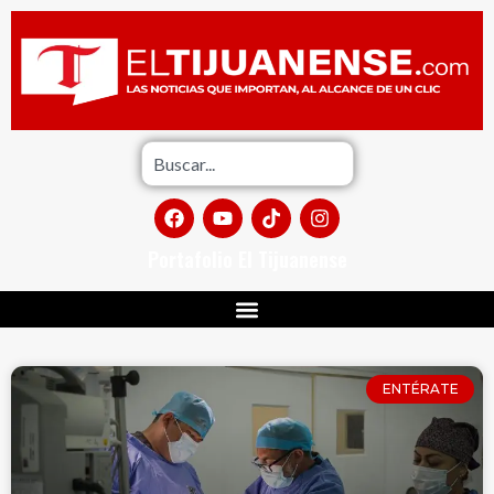
Portafolio El Tijuanense
ENTÉRATE