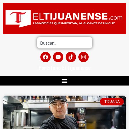
Portafolio El Tijuanense
TIJUANA