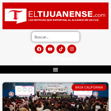
Portafolio El Tijuanense
BAJA CALIFORNIA