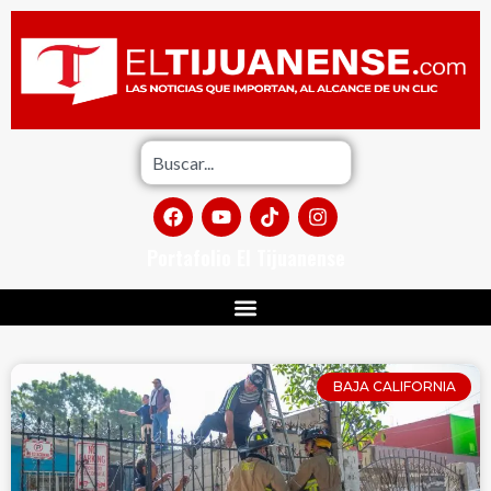
Portafolio El Tijuanense
BAJA CALIFORNIA