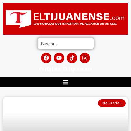
Portafolio El Tijuanense
NACIONAL