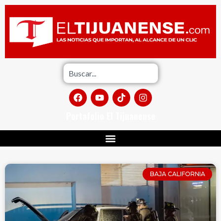
Portafolio El Tijuanense
BAJA CALIFORNIA