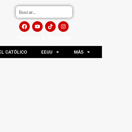
Portafolio El Tijuanense
EL CATÓLICO
EEUU
MÁS