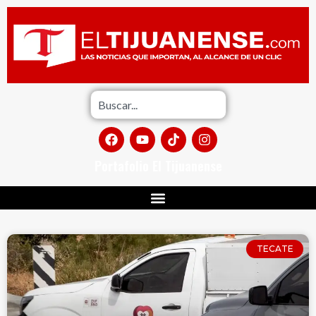
Portafolio El Tijuanense
TECATE