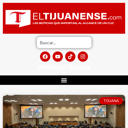
Portafolio El Tijuanense
TIJUANA