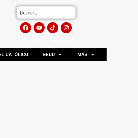
Portafolio El Tijuanense
EL CATÓLICO
EEUU
MÁS