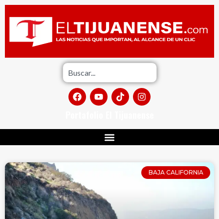
Portafolio El Tijuanense
BAJA CALIFORNIA