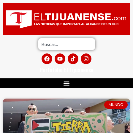
Portafolio El Tijuanense
MUNDO