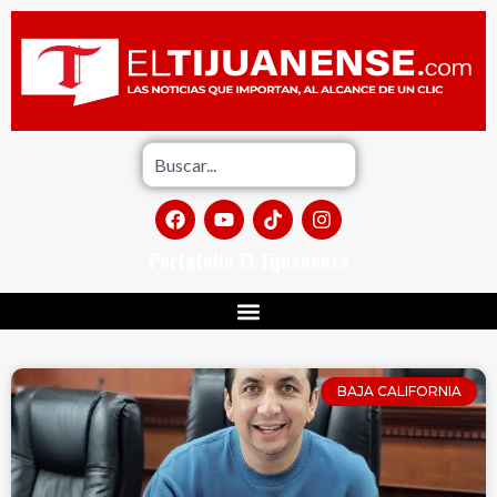
Portafolio El Tijuanense
BAJA CALIFORNIA