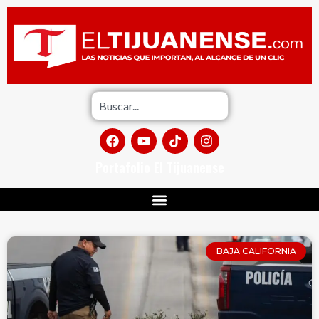
Portafolio El Tijuanense
BAJA CALIFORNIA