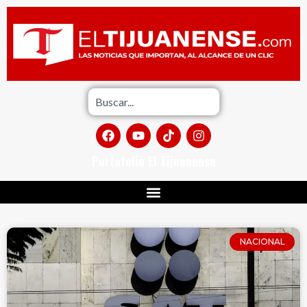
Portafolio El Tijuanense
NACIONAL