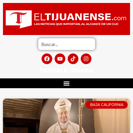
Portafolio El Tijuanense
BAJA CALIFORNIA