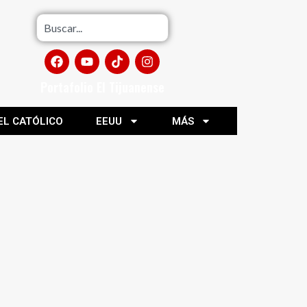
Portafolio El Tijuanense
EL CATÓLICO
EEUU
MÁS