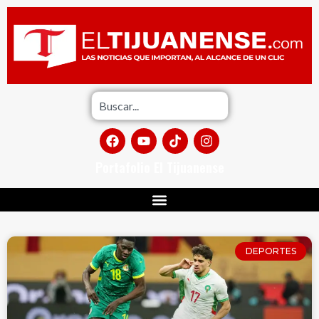
Portafolio El Tijuanense
DEPORTES