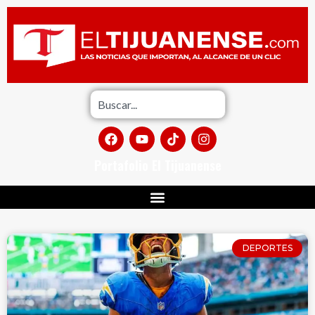
Portafolio El Tijuanense
DEPORTES