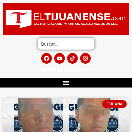
Portafolio El Tijuanense
TIJUANA