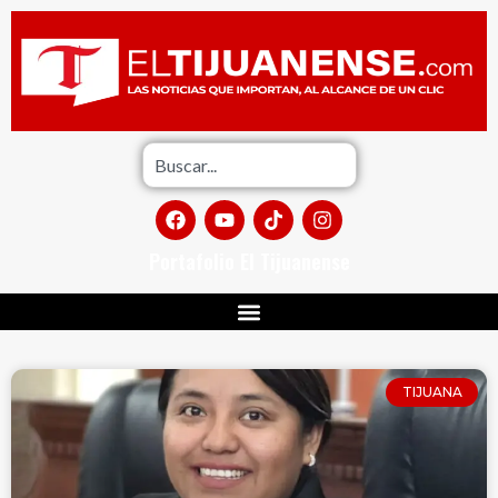
Portafolio El Tijuanense
TIJUANA